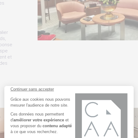
les
lier
ds,
éponse
aspe
ent et
 des