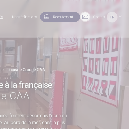
tés
Nos réalisations
Recrutement
Contact
FR
ise a choisi le Groupe CAA
 à la française
pe CAA
ranée forment désormais l’écrin du
e. Au bord de la mer, dans la plus