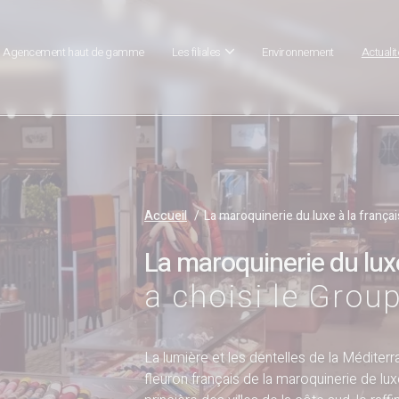
Agencement haut de gamme
Les filiales
Environnement
Actuali
Accueil
La maroquinerie du luxe à la frança
La maroquinerie du luxe
a choisi le Grou
La lumière et les dentelles de la Méditer
fleuron français de la maroquinerie de lux