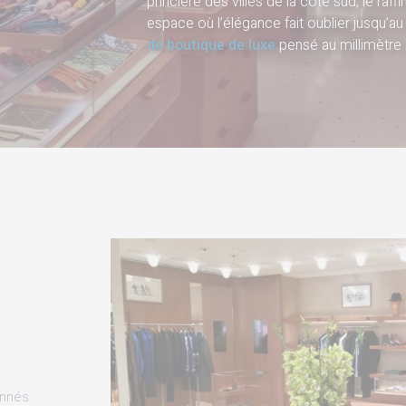
princière des villes de la côte sud, le ra
espace où l’élégance fait oublier jusqu’au
de boutique de luxe
pensé au millimètre :
onnés