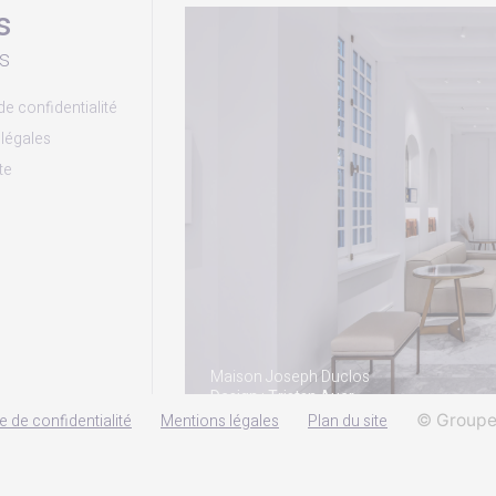
s
s
de confidentialité
légales
te
Maison Joseph Duclos
Design : Tristan Auer
e de confidentialité
Mentions légales
Plan du site
© Groupe 