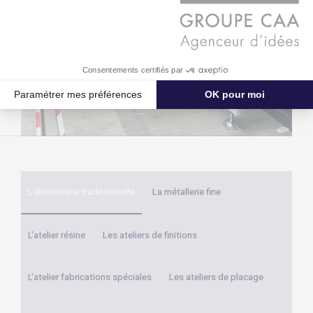
L'ébenisterie traditionnelle
La métallerie fine
L'atelier résine
Les ateliers de finitions
L'atelier fabrications spéciales
Les ateliers de placage