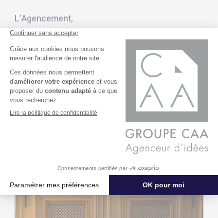
L’Agencement,
Des études à la pose
L’Atelier des Remparts est équipé d’un parc numérique lui
permettant d’assurer des travaux d’agencement. Aux phases
de conception et d’études techniques, succède le savoir-faire
de nos Compagnons d’Atelier qui réalisent en interne des
travaux minutieux de placage et de finitions. Les essences de
bois, les matériaux laqués, les stratifiés, les résines et la pierre
sont mis en œuvre selon des gestes traditionnels, conjugués
à la précision de l’outillage numérique. Équipé de deux cabines,
notre Atelier de finitions propose une grande variété de laques,
vernis et patines, permettant de proposer de nombreuses
options d’ennoblissement.